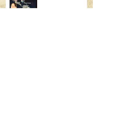
SEARCH BY TAGS:
AIRBUS
ART
ART BASEL
ART MIAMI
ASSICURAZIONE USA
BAMBINI
BOEING
BORSA
BRASILE
British Airways
CALIFORNIA
CHICAGO
CODICE STRADALE
COSA C'È NELLA MIA BORSA
DIMOSTRAZIONE SICUREZZA
FLIGHT ATTENDANT
GALATEO
GALATEO AEREO
GRATIS
GUIDARE ALL'ESTERO
GUIDARE IN USA
LAS VEGAS
LONDRA
MADRID
MALATTIA
MANHATTAN
MIAMI
MIAMI BEACH
MILANO
MOOD FABRICS
MUFFIN
NEW YORK
PARCHI
PARIGI
PO BOY
PROJECT RUNWAY
PUBLIX
PUERTO RICO
QUANTO GUADAGNA UN'ASSISTENTE DI VOLO
REGOLE GUIDA
RICETTA
RIO
RIO DE JANEIRO
RISERVA
SAFETY DEMO