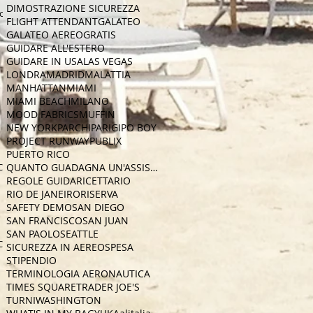
DIMOSTRAZIONE SICUREZZA
con
FLIGHT ATTENDANT
GALATEO
GALATEO AEREO
GRATIS
GUIDARE ALL'ESTERO
GUIDARE IN USA
LAS VEGAS
LONDRA
MADRID
MALATTIA
MANHATTAN
MIAMI
MIAMI BEACH
MILANO
MOOD FABRICS
MUFFIN
NEW YORK
PARCHI
PARIGI
PO BOY
PROJECT RUNWAY
PUBLIX
PUERTO RICO
CA
QUANTO GUADAGNA UN'ASSISTENTE DI VOLO
REGOLE GUIDA
RICETTA
RIO
RIO DE JANEIRO
RISERVA
SAFETY DEMO
SAN DIEGO
SAN FRANCISCO
SAN JUAN
SAN PAOLO
SEATTLE
CA
SICUREZZA IN AEREO
SPESA
STIPENDIO
TERMINOLOGIA AERONAUTICA
TIMES SQUARE
TRADER JOE'S
TURNI
WASHINGTON