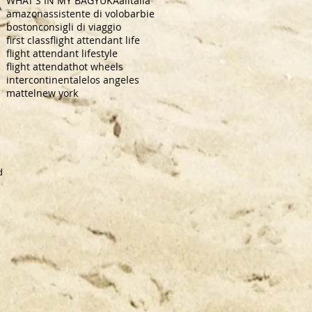
WHAT'S IN MY BAG
YUKA
alitalia
A
amazon
assistente di volo
barbie
boston
consigli di viaggio
first class
flight attendant life
flight attendant lifestyle
flight attendat
hot wheels
intercontinentale
los angeles
mattel
new york
dra