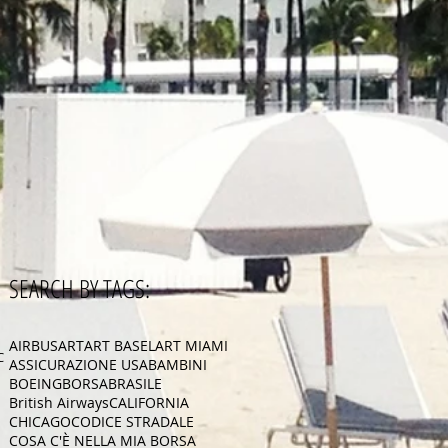
SEARCH BY TAGS:
AIRBUS
ART
ART BASEL
ART MIAMI
CA
ASSICURAZIONE USA
BAMBINI
BOEING
BORSA
BRASILE
British Airways
CALIFORNIA
CHICAGO
CODICE STRADALE
COSA C'È NELLA MIA BORSA