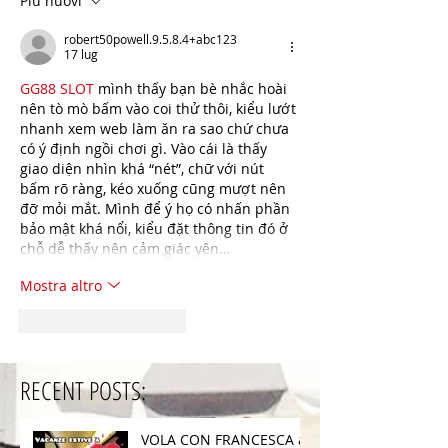
Più nuovi
robert50powell.9.5.8.4+abc123
17 lug
GG88 SLOT
 mình thấy bạn bè nhắc hoài 
nên tò mò bấm vào coi thử thôi, kiểu lướt 
nhanh xem web làm ăn ra sao chứ chưa 
có ý định ngồi chơi gì. Vào cái là thấy 
giao diện nhìn khá “nét”, chữ với nút 
bấm rõ ràng, kéo xuống cũng mượt nên 
đỡ mỏi mắt. Mình để ý họ có nhấn phần 
bảo mật khá nổi, kiểu đặt thông tin đó ở 
chỗ dễ thấy nên cảm giác yên…
Mostra altro
Mi piace
Rispondi
RECENT POSTS:
VOLA CON FRANCESCA a