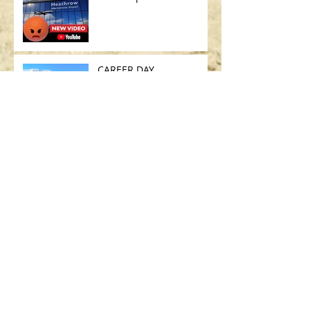
CAREER DAY
UNICO VOLO DEL MESE
SEARCH BY TAGS:
AIRBUS
ART
ART BASEL
ART MIAMI
ASSICURAZIONE USA
BAMBINI
BOEING