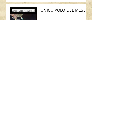
UNICO VOLO DEL MESE
SEARCH BY TAGS:
AIRBUS
ART
ART BASEL
ART MIAMI
ASSICURAZIONE USA
BAMBINI
BOEING
BORSA
BRASILE
British Airways
CALIFORNIA
CHICAGO
CODICE STRADALE
COSA C'È NELLA MIA BORSA
DIMOSTRAZIONE SICUREZZA
FLIGHT ATTENDANT
GALATEO
GALATEO AEREO
GRATIS
GUIDARE ALL'ESTERO
GUIDARE IN USA
LAS VEGAS
LONDRA
MADRID
MALATTIA
MANHATTAN
MIAMI
MIAMI BEACH
MILANO
MOOD FABRICS
MUFFIN
NEW YORK
PARCHI
PARIGI
PO BOY
PROJECT RUNWAY
PUBLIX
PUERTO RICO