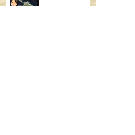
SEARCH BY TAGS:
AIRBUS
ART
ART BASEL
ART MIAMI
ASSICURAZIONE USA
BAMBINI
BOEING
BORSA
BRASILE
British Airways
CALIFORNIA
CHICAGO
CODICE STRADALE
COSA C'È NELLA MIA BORSA
DIMOSTRAZIONE SICUREZZA
FLIGHT ATTENDANT
GALATEO
GALATEO AEREO
GRATIS
GUIDARE ALL'ESTERO
GUIDARE IN USA
LAS VEGAS
LONDRA
MADRID
MALATTIA
MANHATTAN
MIAMI
MIAMI BEACH
MILANO
MOOD FABRICS
MUFFIN
NEW YORK
PARCHI
PARIGI
PO BOY
PROJECT RUNWAY
PUBLIX
PUERTO RICO
QUANTO GUADAGNA UN'ASSISTENTE DI VOLO
REGOLE GUIDA
RICETTA
RIO
RIO DE JANEIRO
RISERVA
SAFETY DEMO