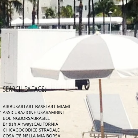
SEARCH BY TAGS:
AIRBUS
ART
ART BASEL
ART MIAMI
CA
ASSICURAZIONE USA
BAMBINI
BOEING
BORSA
BRASILE
British Airways
CALIFORNIA
CHICAGO
CODICE STRADALE
COSA C'È NELLA MIA BORSA