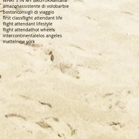
WHAT'S IN MY BAG
YUKA
alitalia
A
amazon
assistente di volo
barbie
boston
consigli di viaggio
first class
flight attendant life
flight attendant lifestyle
flight attendat
hot wheels
intercontinentale
los angeles
mattel
new york
dra