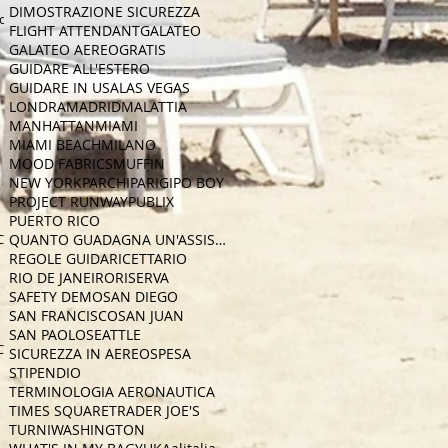
DIMOSTRAZIONE SICUREZZA
con
FLIGHT ATTENDANT
GALATEO
GALATEO AEREO
GRATIS
GUIDARE ALL'ESTERO
GUIDARE IN USA
LAS VEGAS
LONDRA
MADRID
MALATTIA
MANHATTAN
MIAMI
MIAMI BEACH
MILANO
MOOD FABRICS
MUFFIN
NEW YORK
PARCHI
PARIGI
PO BOY
PROJECT RUNWAY
PUBLIX
PUERTO RICO
CA
QUANTO GUADAGNA UN'ASSISTENTE DI VOLO
REGOLE GUIDA
RICETTA
RIO
RIO DE JANEIRO
RISERVA
SAFETY DEMO
SAN DIEGO
SAN FRANCISCO
SAN JUAN
SAN PAOLO
SEATTLE
CA
SICUREZZA IN AEREO
SPESA
STIPENDIO
TERMINOLOGIA AERONAUTICA
TIMES SQUARE
TRADER JOE'S
TURNI
WASHINGTON