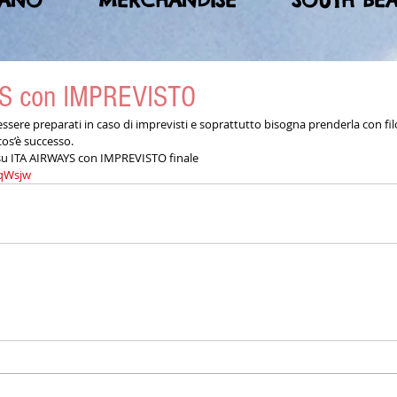
MANO
MERCHANDISE
SOUTH BE
S con IMPREVISTO
sere preparati in caso di imprevisti e soprattutto bisogna prenderla con filo
cos’è successo.
 ITA AIRWAYS con IMPREVISTO finale
PqWsjw