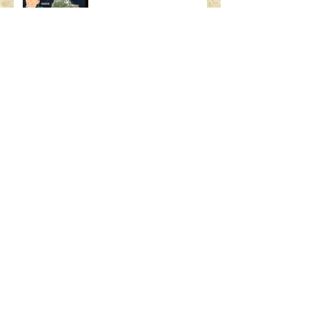
SEARCH BY TAGS:
AIRBUS
ART
ART BASEL
ART MIAMI
ASSICURAZIONE USA
BAMBINI
BOEING
BORSA
BRASILE
British Airways
CALIFORNIA
CHICAGO
CODICE STRADALE
COSA C'È NELLA MIA BORSA
DIMOSTRAZIONE SICUREZZA
FLIGHT ATTENDANT
GALATEO
GALATEO AEREO
GRATIS
GUIDARE ALL'ESTERO
GUIDARE IN USA
LAS VEGAS
LONDRA
MADRID
MALATTIA
MANHATTAN
MIAMI
MIAMI BEACH
MILANO
MOOD FABRICS
MUFFIN
NEW YORK
PARCHI
PARIGI
PO BOY
PROJECT RUNWAY
PUBLIX
PUERTO RICO
QUANTO GUADAGNA UN'ASSISTENTE DI VOLO
REGOLE GUIDA
RICETTA
RIO
RIO DE JANEIRO
RISERVA
SAFETY DEMO
SAN DIEGO
SAN FRANCISCO
SAN JUAN