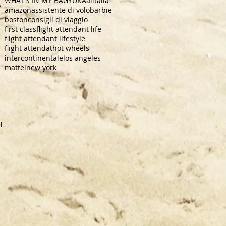
WHAT'S IN MY BAG
YUKA
alitalia
A
amazon
assistente di volo
barbie
boston
consigli di viaggio
first class
flight attendant life
flight attendant lifestyle
flight attendat
hot wheels
intercontinentale
los angeles
mattel
new york
dra