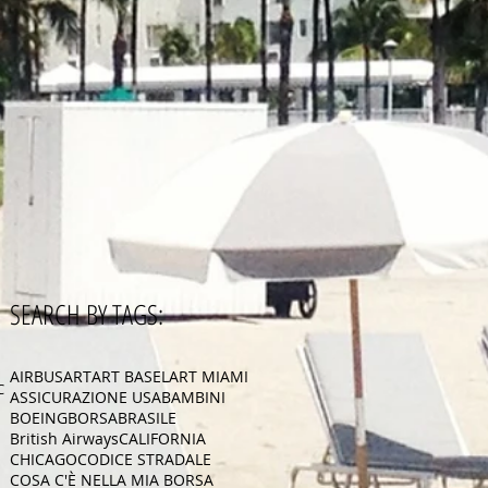
SEARCH BY TAGS:
AIRBUS
ART
ART BASEL
ART MIAMI
CA
ASSICURAZIONE USA
BAMBINI
BOEING
BORSA
BRASILE
British Airways
CALIFORNIA
CHICAGO
CODICE STRADALE
COSA C'È NELLA MIA BORSA