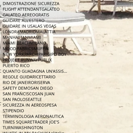
DIMOSTRAZIONE SICUREZZA
con
FLIGHT ATTENDANT
GALATEO
GALATEO AEREO
GRATIS
GUIDARE ALL'ESTERO
GUIDARE IN USA
LAS VEGAS
LONDRA
MADRID
MALATTIA
MANHATTAN
MIAMI
MIAMI BEACH
MILANO
MOOD FABRICS
MUFFIN
NEW YORK
PARCHI
PARIGI
PO BOY
PROJECT RUNWAY
PUBLIX
PUERTO RICO
CA
QUANTO GUADAGNA UN'ASSISTENTE DI VOLO
REGOLE GUIDA
RICETTA
RIO
RIO DE JANEIRO
RISERVA
SAFETY DEMO
SAN DIEGO
SAN FRANCISCO
SAN JUAN
SAN PAOLO
SEATTLE
CA
SICUREZZA IN AEREO
SPESA
STIPENDIO
TERMINOLOGIA AERONAUTICA
TIMES SQUARE
TRADER JOE'S
TURNI
WASHINGTON