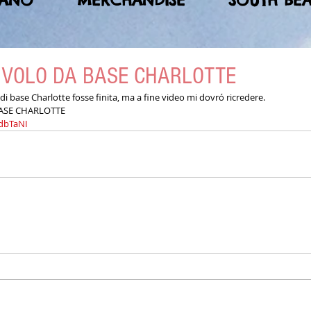
MANO
MERCHANDISE
SOUTH BE
 VOLO DA BASE CHARLOTTE
i base Charlotte fosse finita, ma a fine video mi dovró ricredere.
ASE CHARLOTTE
MdbTaNI