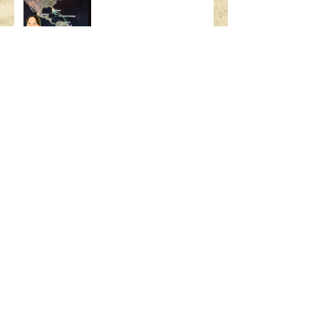
SEARCH BY TAGS:
AIRBUS
ART
ART BASEL
ART MIAMI
ASSICURAZIONE USA
BAMBINI
BOEING
BORSA
BRASILE
British Airways
CALIFORNIA
CHICAGO
CODICE STRADALE
COSA C'È NELLA MIA BORSA
DIMOSTRAZIONE SICUREZZA
FLIGHT ATTENDANT
GALATEO
GALATEO AEREO
GRATIS
GUIDARE ALL'ESTERO
GUIDARE IN USA
LAS VEGAS
LONDRA
MADRID
MALATTIA
MANHATTAN
MIAMI
MIAMI BEACH
MILANO
MOOD FABRICS
MUFFIN
NEW YORK
PARCHI
PARIGI
PO BOY
PROJECT RUNWAY
PUBLIX
PUERTO RICO
QUANTO GUADAGNA UN'ASSISTENTE DI VOLO
REGOLE GUIDA
RICETTA
RIO