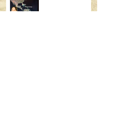
SEARCH BY TAGS:
AIRBUS
ART
ART BASEL
ART MIAMI
ASSICURAZIONE USA
BAMBINI
BOEING
BORSA
BRASILE
British Airways
CALIFORNIA
CHICAGO
CODICE STRADALE
COSA C'È NELLA MIA BORSA
DIMOSTRAZIONE SICUREZZA
FLIGHT ATTENDANT
GALATEO
GALATEO AEREO
GRATIS
GUIDARE ALL'ESTERO
GUIDARE IN USA
LAS VEGAS
LONDRA
MADRID
MALATTIA
MANHATTAN
MIAMI
MIAMI BEACH
MILANO
MOOD FABRICS
MUFFIN
NEW YORK
PARCHI
PARIGI
PO BOY
PROJECT RUNWAY
PUBLIX
PUERTO RICO
QUANTO GUADAGNA UN'ASSISTENTE DI VOLO
REGOLE GUIDA
RICETTA
RIO