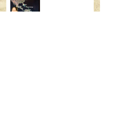
SEARCH BY TAGS:
AIRBUS
ART
ART BASEL
ART MIAMI
ASSICURAZIONE USA
BAMBINI
BOEING
BORSA
BRASILE
British Airways
CALIFORNIA
CHICAGO
CODICE STRADALE
COSA C'È NELLA MIA BORSA
DIMOSTRAZIONE SICUREZZA
FLIGHT ATTENDANT
GALATEO
GALATEO AEREO
GRATIS
GUIDARE ALL'ESTERO
GUIDARE IN USA
LAS VEGAS
LONDRA
MADRID
MALATTIA
MANHATTAN
MIAMI
MIAMI BEACH
MILANO
MOOD FABRICS
MUFFIN
NEW YORK
PARCHI
PARIGI
PO BOY
PROJECT RUNWAY
PUBLIX
PUERTO RICO
QUANTO GUADAGNA UN'ASSISTENTE DI VOLO
REGOLE GUIDA
RICETTA
RIO