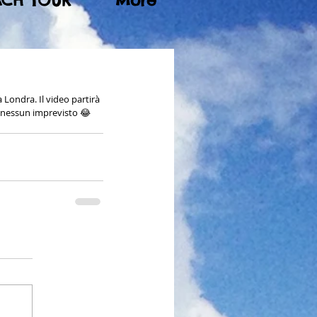
ACH TOUR
More
Londra. Il video partirà 
e nessun imprevisto 😂