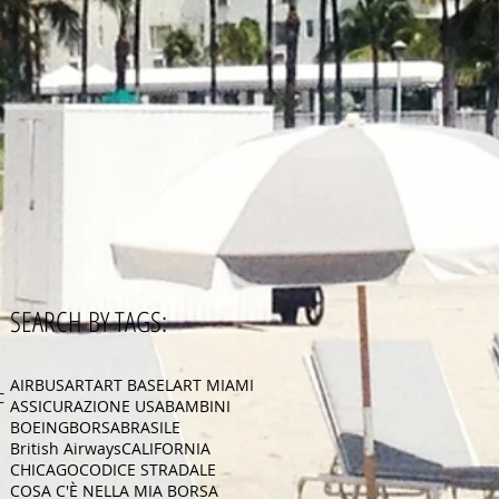
SEARCH BY TAGS:
AIRBUS
ART
ART BASEL
ART MIAMI
CA
ASSICURAZIONE USA
BAMBINI
BOEING
BORSA
BRASILE
British Airways
CALIFORNIA
CHICAGO
CODICE STRADALE
COSA C'È NELLA MIA BORSA