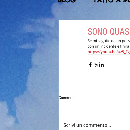
BLOG
FATTO A 
SONO QUASI
Se mi seguite da un po’ s
con un incidente e finir
https://youtu.be/uz5_
Commenti
Scrivi un commento...