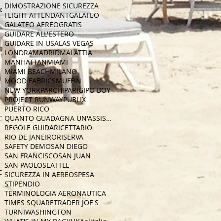
DIMOSTRAZIONE SICUREZZA
con
FLIGHT ATTENDANT
GALATEO
GALATEO AEREO
GRATIS
GUIDARE ALL'ESTERO
GUIDARE IN USA
LAS VEGAS
LONDRA
MADRID
MALATTIA
MANHATTAN
MIAMI
MIAMI BEACH
MILANO
MOOD FABRICS
MUFFIN
NEW YORK
PARCHI
PARIGI
PO BOY
PROJECT RUNWAY
PUBLIX
PUERTO RICO
CA
QUANTO GUADAGNA UN'ASSISTENTE DI VOLO
REGOLE GUIDA
RICETTA
RIO
RIO DE JANEIRO
RISERVA
SAFETY DEMO
SAN DIEGO
SAN FRANCISCO
SAN JUAN
SAN PAOLO
SEATTLE
CA
SICUREZZA IN AEREO
SPESA
STIPENDIO
TERMINOLOGIA AERONAUTICA
TIMES SQUARE
TRADER JOE'S
TURNI
WASHINGTON