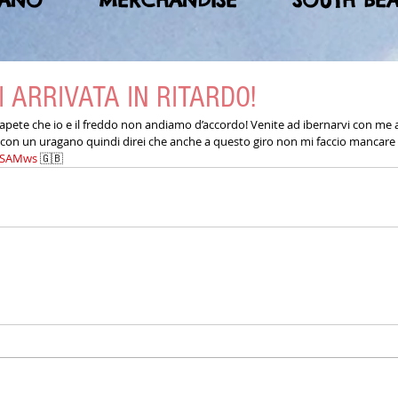
MANO
MERCHANDISE
SOUTH BE
 ARRIVATA IN RITARDO!
apete che io e il freddo non andiamo d’accordo! Venite ad ibernarvi con me a 
à con un uragano quindi direi che anche a questo giro non mi faccio mancar
FgSAMws
 🇬🇧