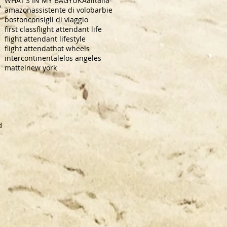
WHAT'S IN MY BAG
YUKA
alitalia
A
amazon
assistente di volo
barbie
boston
consigli di viaggio
first class
flight attendant life
flight attendant lifestyle
flight attendat
hot wheels
intercontinentale
los angeles
mattel
new york
dra