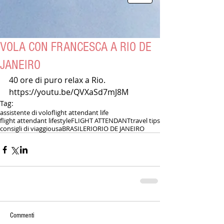
VOLA CON FRANCESCA A RIO DE
JANEIRO
40 ore di puro relax a Rio. 
https://youtu.be/QVXaSd7mJ8M
Tag:
assistente di volo
flight attendant life
flight attendant lifestyle
FLIGHT ATTENDANT
travel tips
consigli di viaggio
usa
BRASILE
RIO
RIO DE JANEIRO
Commenti