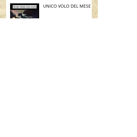
UNICO VOLO DEL MESE
SEARCH BY TAGS:
AIRBUS
ART
ART BASEL
ART MIAMI
ASSICURAZIONE USA
BAMBINI
BOEING
BORSA
BRASILE
British Airways
CALIFORNIA
CHICAGO
CODICE STRADALE
COSA C'È NELLA MIA BORSA
DIMOSTRAZIONE SICUREZZA
FLIGHT ATTENDANT
GALATEO
GALATEO AEREO
GRATIS
GUIDARE ALL'ESTERO
GUIDARE IN USA
LAS VEGAS
LONDRA
MADRID
MALATTIA
MANHATTAN
MIAMI
MIAMI BEACH
MILANO
MOOD FABRICS
MUFFIN
NEW YORK
PARCHI
PARIGI
PO BOY
PROJECT RUNWAY
PUBLIX
PUERTO RICO