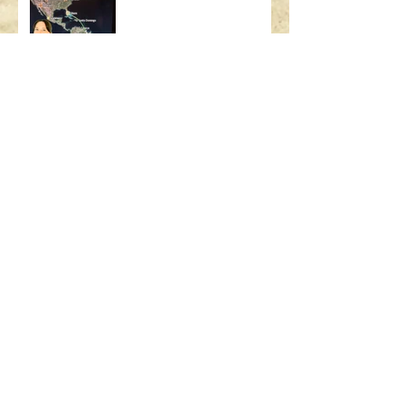
SEARCH BY TAGS:
AIRBUS
ART
ART BASEL
ART MIAMI
ASSICURAZIONE USA
BAMBINI
BOEING
BORSA
BRASILE
British Airways
CALIFORNIA
CHICAGO
CODICE STRADALE
COSA C'È NELLA MIA BORSA
DIMOSTRAZIONE SICUREZZA
FLIGHT ATTENDANT
GALATEO
GALATEO AEREO
GRATIS
GUIDARE ALL'ESTERO
GUIDARE IN USA
LAS VEGAS
LONDRA
MADRID
MALATTIA
MANHATTAN
MIAMI
MIAMI BEACH
MILANO
MOOD FABRICS
MUFFIN
NEW YORK
PARCHI
PARIGI
PO BOY
PROJECT RUNWAY
PUBLIX
PUERTO RICO
QUANTO GUADAGNA UN'ASSISTENTE DI VOLO
REGOLE GUIDA
RICETTA
RIO